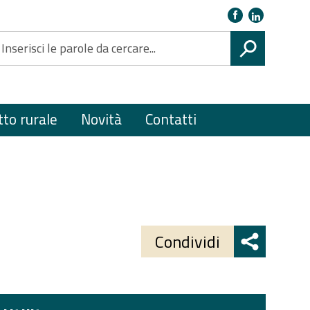
Link
Seguici su
social
CERCA
tto rurale
Novità
Contatti
Share
button
Condividi