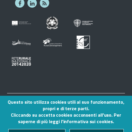
Piè
Contatti
Questo sito utilizza cookies utili al suo funzionamento,
di
Mappa del sito
propri e di terze parti.
Note legali
Cliccando su accetta cookies acconsenti all'uso. Per
pagina
Privacy
saperne di più leggi l'
informativa sui cookies
.
Accessibilità